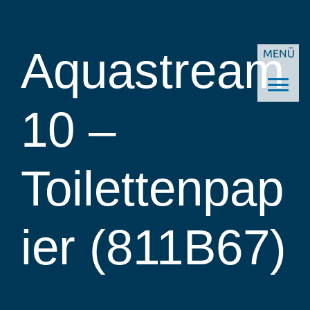
Aquastream
MENÜ
10 –
Toilettenpap
ier (811B67)