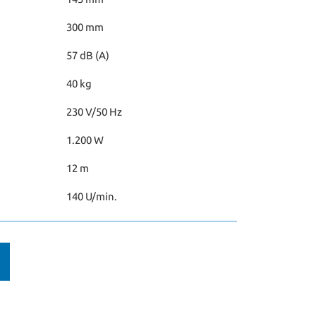
300 mm
57 dB (A)
40 kg
230 V/50 Hz
1.200 W
12 m
140 U/min.