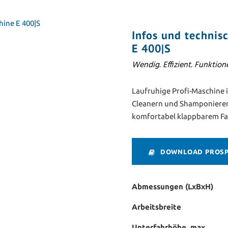
Infos und technis
E 400|S
Wendig. Effizient. Funktione
Laufruhige Profi-Maschine 
Cleanern und Shamponieren
komfortabel klappbarem Fah
DOWNLOAD PROSPE
Abmessungen (LxBxH)
Arbeitsbreite
Unterfahrhöhe, max.