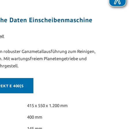
che Daten Einscheibenmaschine
ll.
in robuster Ganzmetallausführung zum Reinigen,
. Mit wartungsfreiem Planetengetriebe und
rgestell.
KT E 400|S
415 x 550 x 1.200 mm
400 mm
145 mm