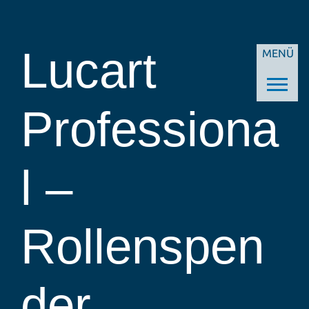
Lucart
MENÜ
Professiona
l –
Rollenspen
der