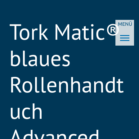
Tork Matic®
MENÜ
blaues
Rollenhandt
uch
Advanced