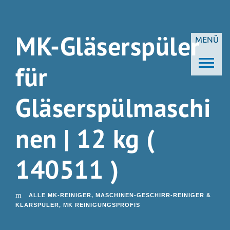
MK-Gläserspüler
MENÜ
für
Gläserspülmaschi
nen | 12 kg (
140511 )
ALLE MK-REINIGER
,
MASCHINEN-GESCHIRR-REINIGER &
KLARSPÜLER
,
MK REINIGUNGSPROFIS