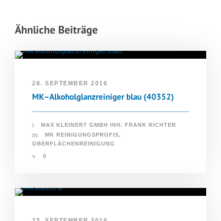
Ähnliche Beiträge
26. SEPTEMBER 2016
MK–Alkoholglanzreiniger blau (40352)
MAX KLEINERT GMBH INH. FRANK RICHTER
MK REINIGUNGSPROFIS
,
OBERFLÄCHENREINIGUNG
0
25. SEPTEMBER 2016